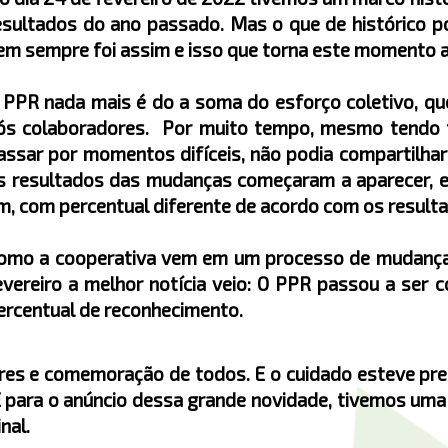
esultados do ano passado. Mas o que de histórico p
em sempre foi assim e isso que torna este momento a
 PPR nada mais é do a soma do esforço coletivo, qu
ós colaboradores. Por muito tempo, mesmo tendo t
assar por momentos difíceis, não podia compartilhar
s resultados das mudanças começaram a aparecer, el
m, com percentual diferente de acordo com os result
omo a cooperativa vem em um processo de mudança e 
evereiro a melhor notícia veio: O PPR passou a ser
ercentual de reconhecimento.
ores e comemoração de todos. E o cuidado esteve p
E para o anúncio dessa grande novidade, tivemos um
inal.