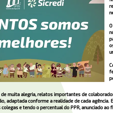
r
n
O
n
p
o
u
C
f
p
de muita alegria, relatos importantes de colaborad
ão, adaptada conforme a realidade de cada agência. 
 colegas e tendo o percentual do PPR, anunciado ao f