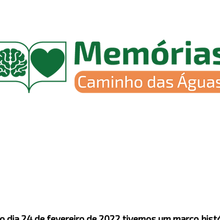
o dia 24 de fevereiro de 2022 tivemos um marco hist