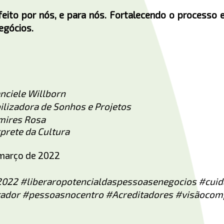
to por nós, e para nós. Fortalecendo o processo ev
egócios.
nciele Willborn
dora de Sonhos e Projetos
ires Rosa
e da Cultura
 março de 2022
022 #liberaropotencialdaspessoasenegocios #cui
ador #pessoasnocentro #Acreditadores #visãocom