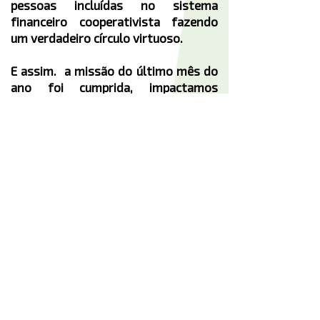
pessoas incluídas no sistema
financeiro cooperativista fazendo
um verdadeiro círculo virtuoso.
E assim. a missão do último mês do
ano foi cumprida, impactamos
pessoas e chegamos a números
recorde de associações. Se teve
esforço? Sim, e muito de todos os
acreditadores que fazem parte da
nossa agência. Mas sabe aquela
magia de dezembro e a dose extra de
DNA que tivemos? Então, neste
breve relato elas estão explícitas
com a certeza de que estamos
fazendo a diferença na nossa
comunidade e a cada dia dando o
nosso melhor.