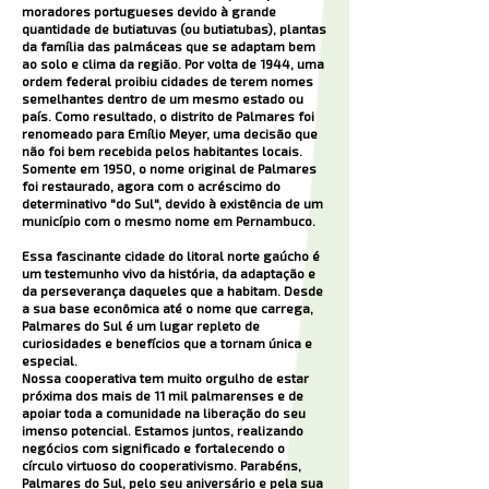
moradores portugueses devido à grande
quantidade de butiatuvas (ou butiatubas), plantas
da família das palmáceas que se adaptam bem
ao solo e clima da região. Por volta de 1944, uma
ordem federal proibiu cidades de terem nomes
semelhantes dentro de um mesmo estado ou
país. Como resultado, o distrito de Palmares foi
renomeado para Emílio Meyer, uma decisão que
não foi bem recebida pelos habitantes locais.
Somente em 1950, o nome original de Palmares
foi restaurado, agora com o acréscimo do
determinativo "do Sul", devido à existência de um
município com o mesmo nome em Pernambuco.
Essa fascinante cidade do litoral norte gaúcho é
um testemunho vivo da história, da adaptação e
da perseverança daqueles que a habitam. Desde
a sua base econômica até o nome que carrega,
Palmares do Sul é um lugar repleto de
curiosidades e benefícios que a tornam única e
especial.
Nossa cooperativa tem muito orgulho de estar
próxima dos mais de 11 mil palmarenses e de
apoiar toda a comunidade na liberação do seu
imenso potencial. Estamos juntos, realizando
negócios com significado e fortalecendo o
círculo virtuoso do cooperativismo. Parabéns,
Palmares do Sul, pelo seu aniversário e pela sua