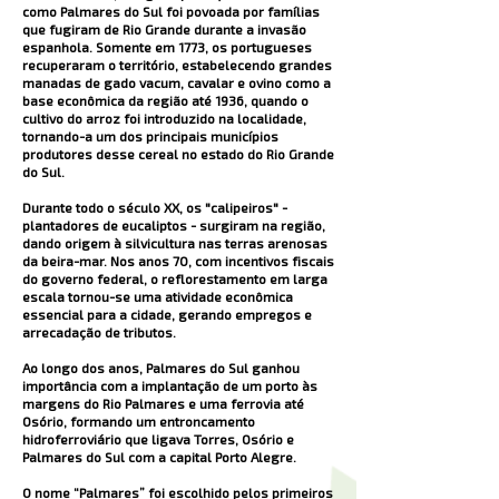
como Palmares do Sul foi povoada por famílias
que fugiram de Rio Grande durante a invasão
espanhola. Somente em 1773, os portugueses
recuperaram o território, estabelecendo grandes
manadas de gado vacum, cavalar e ovino como a
base econômica da região até 1936, quando o
cultivo do arroz foi introduzido na localidade,
tornando-a um dos principais municípios
produtores desse cereal no estado do Rio Grande
do Sul.
Durante todo o século XX, os "calipeiros" -
plantadores de eucaliptos - surgiram na região,
dando origem à silvicultura nas terras arenosas
da beira-mar. Nos anos 70, com incentivos fiscais
do governo federal, o reflorestamento em larga
escala tornou-se uma atividade econômica
essencial para a cidade, gerando empregos e
arrecadação de tributos.
Ao longo dos anos, Palmares do Sul ganhou
importância com a implantação de um porto às
margens do Rio Palmares e uma ferrovia até
Osório, formando um entroncamento
hidroferroviário que ligava Torres, Osório e
Palmares do Sul com a capital Porto Alegre.
O nome “Palmares” foi escolhido pelos primeiros